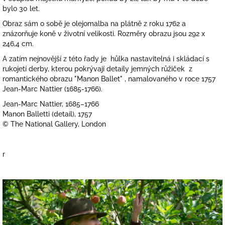
bylo 30 let.
Obraz sám o sobě je olejomalba na plátně z roku 1762 a
znázorňuje koně v životní velikosti. Rozměry obrazu jsou 292 x
246,4 cm.
A zatím nejnovější z této řady je hůlka nastavitelná i skládací s
rukojetí derby, kterou pokrývají detaily jemných růžiček z
romantického obrazu "Manon Ballet" , namalovaného v roce 1757
Jean-Marc Nattier (1685-1766).
Jean-Marc Nattier, 1685–1766
Manon Balletti (detail), 1757
© The National Gallery, London
r
V
ý
p
i