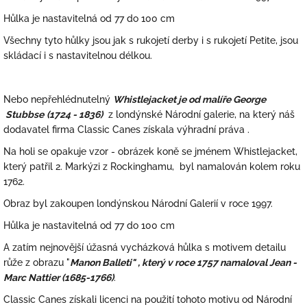
Hůlka je nastavitelná od 77 do 100 cm
Všechny tyto hůlky jsou jak s rukojetí derby i s rukojetí Petite, jsou
skládací i s nastavitelnou délkou.
Nebo nepřehlédnutelný
Whistlejacket je od malíře George
Stubbse
(1724 - 1836)
z londýnské Národní galerie, na který náš
dodavatel firma Classic Canes získala výhradní práva .
Na holi se opakuje vzor - obrázek koně se jménem Whistlejacket,
který patřil 2. Markýzi z Rockinghamu, byl namalován kolem roku
1762.
Obraz byl zakoupen londýnskou Národní Galerií v roce 1997.
Hůlka je nastavitelná od 77 do 100 cm
A zatím nejnovější úžasná vycházková hůlka s motivem detailu
růže z obrazu "
Manon Balleti" , který v roce 1757 namaloval Jean -
Marc Nattier (1685-1766)
.
Classic Canes získali licenci na použití tohoto motivu od Národní