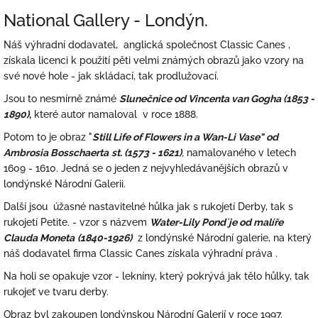
National Gallery - Londýn.
Náš výhradní dodavatel, anglická společnost Classic Canes ,
získala licenci k použití pěti velmi známých obrazů jako vzory na
své nové hole - jak skládací, tak prodlužovací.
Jsou to nesmírně známé
Slunečnice od Vincenta van Gogha (1853 -
1890)
,
které autor namaloval v roce 1888.
Potom to je obraz "
Still Life of Flowers in a Wan-Li Vase" od
Ambrosia Bosschaerta
st. (1573 - 1621)
,
namalovaného v letech
1609 - 1610. Jedná se o jeden z nejvyhledávanějších obrazů v
londýnské Národní Galerii.
Další jsou úžasné nastavitelné hůlka jak s rukojetí Derby, tak s
rukojetí Petite. - v
zor s názvem
Water-Lily Pond´je od malíře
Clauda Moneta
(1840-1926)
z londýnské Národní galerie, na který
náš dodavatel firma Classic Canes získala výhradní práva .
Na holi se opakuje vzor - lekníny, který pokrývá jak tělo hůlky, tak
rukojeť ve tvaru derby.
Obraz byl zakoupen londýnskou Národní Galerií v roce 1997.