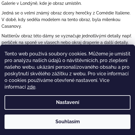
Galerie v Londýně, kde je obraz umístěn.
Jedná se o velmi známý obraz dcery herečky z Comédie Italiene.
V době, kdy seděla modelem na tento obraz, byla milenkou
Casanovy.
Nattierův obraz této dámy se vyznačuje jednotlivými detaily např.
perliček na sponě ve vlasech nebo okraj draperie a další detaily.
Tento web používá soubory cookies. Můžeme je umístit
2
položek celkem
O
pro analýzu našich údajů o návštěvnících, pro zlepšení
v
našeho webu, ukázání personalizovaného obsahu a pro
l
poskytnutí skvělého zážitku z webu. Pro více informací
á
Z
d
o cookies používáme otevřené nastavení.
Více
á
https://www.tena-eshop.cz/
Decorelegant.cz
a
informací
zde
.
p
c
a
í
t
Nastavení
p
Vycházkové hůlky
í
r
v
k
Copyright 2026
Souhlasím
Hole-Hůlky-Deštníky
. Všechna práva
Vytvořil Shoptet
y
vyhrazena.
Upravit nastavení cookies
v