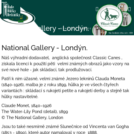
Přejít
Nák
Hledat
Přihlášení
na
obsah
koší
National Gallery - Londýn.
National Gallery - Londýn.
Náš výhradní dodavatel, anglická společnost Classic Canes ,
získala licenci k použití pěti velmi známých obrazů jako vzory na
své nové hole - jak skládací, tak prodlužovací.
Patří k nim úžasné, velmi známé Jezero leknínů Clauda Moneta
(1840-1926), malba je z roku 1899, hůlka je ve všech čtyřech
variantách : skládací s rukojetí petite a rukojetí derby a stejně tak
hůlky nastavitelné.
Claude Monet, 1840–1926
The Water-Lily Pond (detail), 1899
© The National Gallery, London
Jsou to také nesmírně známé Slunečnice od Vincenta van Gogha
(1853 - 1890), které autor namaloval v roce 1888.