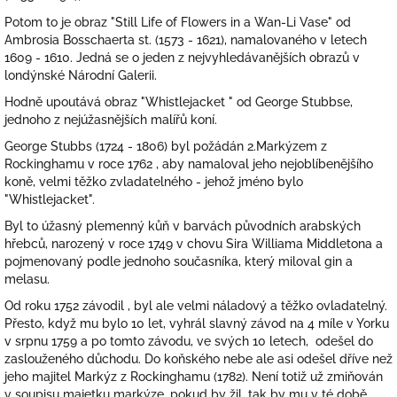
Potom to je obraz "Still Life of Flowers in a Wan-Li Vase" od
Ambrosia Bosschaerta st. (1573 - 1621), namalovaného v letech
1609 - 1610. Jedná se o jeden z nejvyhledávanějších obrazů v
londýnské Národní Galerii.
Hodně upoutává obraz "Whistlejacket " od George Stubbse,
jednoho z nejúžasnějších malířů koní.
George Stubbs (1724 - 1806) byl požádán 2.Markýzem z
Rockinghamu v roce 1762 , aby namaloval jeho nejoblíbenějšího
koně, velmi těžko zvladatelného - jehož jméno bylo
"Whistlejacket".
Byl to úžasný plemenný kůň v barvách původních arabských
hřebců, narozený v roce 1749 v chovu Sira Williama Middletona a
pojmenovaný podle jednoho současníka, který miloval gin a
melasu.
Od roku 1752 závodil , byl ale velmi náladový a těžko ovladatelný.
Přesto, když mu bylo 10 let, vyhrál slavný závod na 4 míle v Yorku
v srpnu 1759 a po tomto závodu, ve svých 10 letech, odešel do
zaslouženého důchodu. Do koňského nebe ale asi odešel dříve než
jeho majitel Markýz z Rockinghamu (1782). Není totiž už zmiňován
v soupisu majetku markýze, pokud by žil, tak by mu v té době