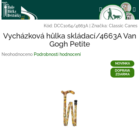
Přejít
Nák
Hledat
Přihlášení
na
obsah
koší
Kód:
DCC1064/4663A
|
Značka:
Classic Canes
Vycházková hůlka skládací/4663A Van
Gogh Petite
Průměrné
Neohodnoceno
Podrobnosti hodnocení
hodnocení
NOVINKA
produktu
DOPRAVA
je
ZDARMA
0,0
z
5
hvězdiček.