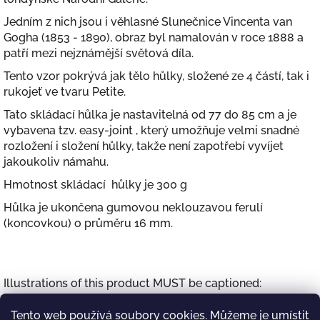
Jedním z nich jsou i věhlasné Slunečnice Vincenta van
Gogha (1853 - 1890), obraz byl namalován v roce 1888 a
patří mezi nejznámější světová díla.
Tento vzor pokrývá jak tělo hůlky, složené ze 4 částí, tak i
rukojeť ve tvaru Petite.
Tato skládací hůlka je nastavitelná od 77 do 85 cm a je
vybavena tzv. easy-joint , který umožňuje velmi snadné
rozložení i složení hůlky, takže není zapotřebí vyvíjet
jakoukoliv námahu.
Hmotnost skládací hůlky je 300 g
Hůlka je ukončena gumovou neklouzavou ferulí
(koncovkou) o průměru 16 mm.
Illustrations of this product MUST be captioned:
Vincent van Gogh, 1853-1890
Tento web používá soubory cookies. Můžeme je umístit