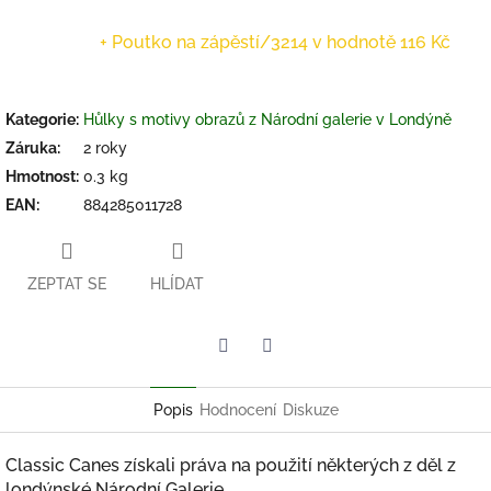
+ Poutko na zápěstí/3214
v hodnotě 116 Kč
Kategorie
:
Hůlky s motivy obrazů z Národní galerie v Londýně
Záruka
:
2 roky
Hmotnost
:
0.3 kg
EAN
:
884285011728
ZEPTAT SE
HLÍDAT
Twitter
Facebook
Popis
Hodnocení
Diskuze
Classic Canes získali práva na použití některých z děl z
londýnské Národní Galerie.