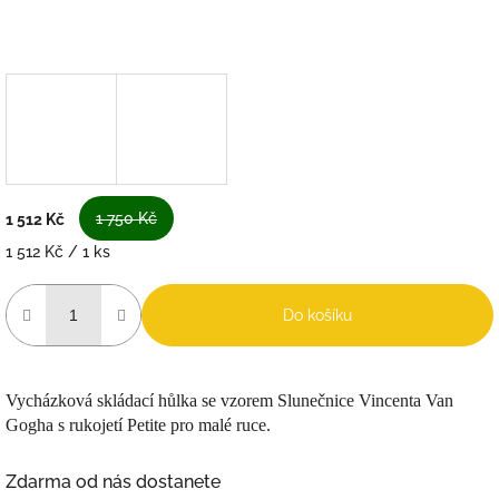
1 750 Kč
1 512 Kč
Měrná
1 512 Kč / 1 ks
cena:
Do košíku
Vycházková skládací hůlka se vzorem Slunečnice Vincenta Van
Gogha s rukojetí Petite pro malé ruce.
Zdarma od nás dostanete