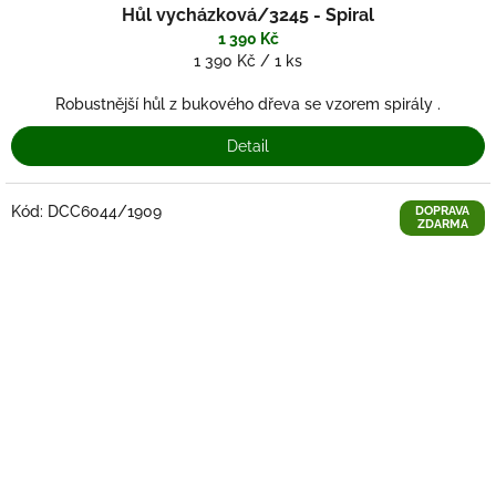
Hůl vycházková/3245 - Spiral
1 390 Kč
Měrná
1 390 Kč / 1 ks
cena:
Robustnější hůl z bukového dřeva se vzorem spirály .
Detail
Kód:
DCC6044/1909
DOPRAVA
ZDARMA