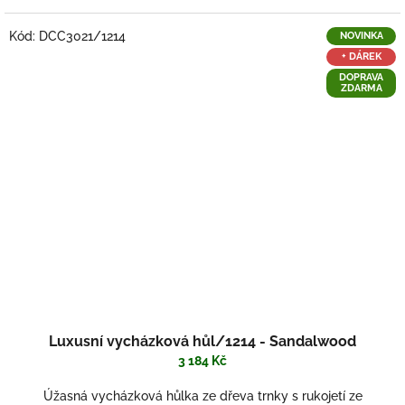
Kód:
DCC3021/1214
NOVINKA
+ DÁREK
DOPRAVA
ZDARMA
Luxusní vycházková hůl/1214 - Sandalwood
3 184 Kč
Úžasná vycházková hůlka ze dřeva trnky s rukojetí ze