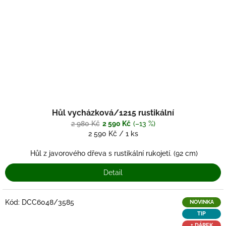
Hůl vycházková/1215 rustikální
2 980 Kč
2 590 Kč
(–13 %)
Měrná
2 590 Kč / 1 ks
cena:
Hůl z javorového dřeva s rustikální rukojetí. (92 cm)
Detail
Kód:
DCC6048/3585
NOVINKA
TIP
+ DÁREK