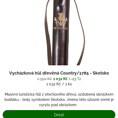
Vycházková hůl dřevěná Country/1785 - Skotsko
1 350 Kč
1 032 Kč
(–23 %)
Měrná
1 032 Kč / 1 ks
cena:
Masivní turistická hůl z ořechového dřeva, ozdobená obrázkem
bodláku - tedy symbolem Skotska. Jméno této úžasné země je
vyryto pod obrázkem.
Detail