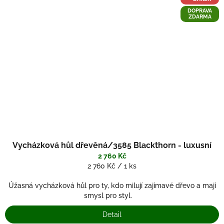
DOPRAVA
ZDARMA
Vycházková hůl dřevěná/3585 Blackthorn - luxusní
2 760 Kč
Měrná
2 760 Kč / 1 ks
cena:
Úžasná vycházková hůl pro ty, kdo milují zajímavé dřevo a mají
smysl pro styl.
Detail