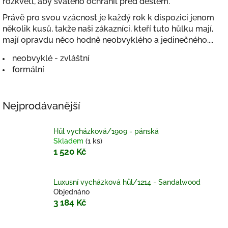
rozkvetl, aby svatého ochránil před deštěm.
Právě pro svou vzácnost je každý rok k dispozici jenom
několik kusů, takže naši zákazníci, kteří tuto hůlku mají,
mají opravdu něco hodně neobvyklého a jedinečného....
neobvyklé - zvláštní
formální
Nejprodávanější
Hůl vycházková/1909 - pánská
Skladem
(1 ks)
1 520 Kč
Luxusní vycházková hůl/1214 - Sandalwood
Objednáno
3 184 Kč