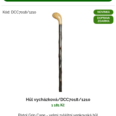
Kód:
DCC7018/1210
NOVINKA
DOPRAVA
ZDARMA
Hůl vycházková/DCC7018/1210
1 181 Kč
Pistol Grip Cane - velmi zvláštní venkovská hůl