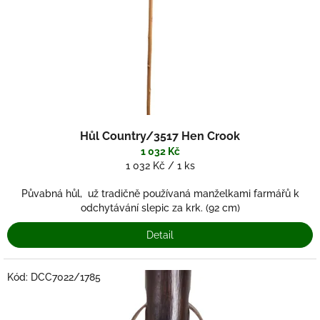
o
d
u
k
t
ů
Hůl Country/3517 Hen Crook
1 032 Kč
Měrná
1 032 Kč / 1 ks
cena:
Půvabná hůl, už tradičně používaná manželkami farmářů k
odchytávání slepic za krk. (92 cm)
Detail
Kód:
DCC7022/1785