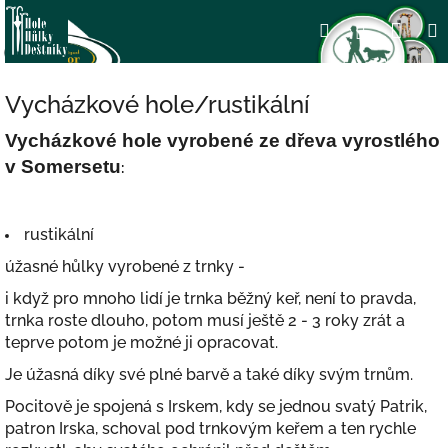
Přejít
Nák
Hledat
Přihlášení
na
obsah
koší
Vycházkové hole/rustikální
Vycházkové hole vyrobené ze dřeva vyrostlého
v Somersetu
:
rustikální
úžasné hůlky vyrobené z trnky -
i když pro mnoho lidí je trnka běžný keř, není to pravda,
trnka roste dlouho, potom musí ještě 2 - 3 roky zrát a
teprve potom je možné ji opracovat.
Je úžasná díky své plné barvě a také díky svým trnům.
Pocitově je spojená s Irskem, kdy se jednou svatý Patrik,
patron Irska, schoval pod trnkovým keřem a ten rychle