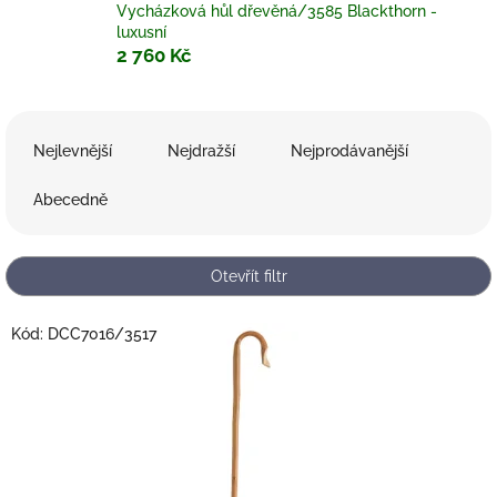
Vycházková hůl dřevěná/3585 Blackthorn -
luxusní
2 760 Kč
Ř
a
Nejlevnější
Nejdražší
Nejprodávanější
z
e
Abecedně
n
í
p
Otevřít filtr
r
o
V
Kód:
DCC7016/3517
d
ý
u
p
k
i
t
s
ů
p
r