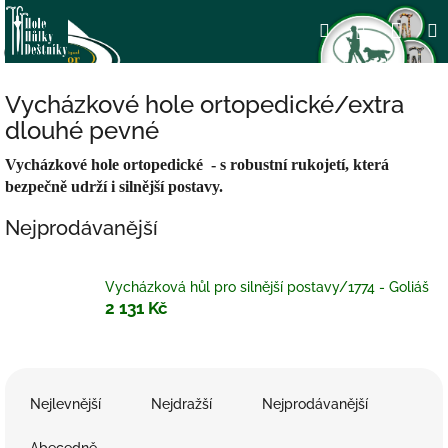
Přejít
Nák
Hledat
Přihlášení
na
obsah
koší
Vycházkové hole ortopedické/extra
dlouhé pevné
Vycházkové hole ortopedické - s robustní rukojetí, která
bezpečně udrží i silnější postavy.
Nejprodávanější
Vycházková hůl pro silnější postavy/1774 - Goliáš
2 131 Kč
Ř
a
Nejlevnější
Nejdražší
Nejprodávanější
z
e