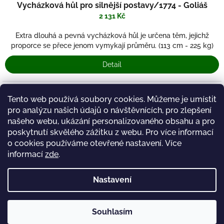
Vycházková hůl pro silnější postavy/1774 - Goliáš
2 131 Kč
Extra dlouhá a pevná vycházková hůl je určena těm, jejichž
proporce se přece jenom vymykají průměru. (113 cm - 225 kg)
Detail
Tento web používá soubory cookies. Můžeme je umístit
1
položek celkem
O
pro analýzu našich údajů o návštěvnících, pro zlepšení
v
našeho webu, ukázání personalizovaného obsahu a pro
l
poskytnutí skvělého zážitku z webu. Pro více informací
á
Z
d
o cookies používáme otevřené nastavení.
Více
á
https://www.tena-eshop.cz/
Decorelegant.cz
a
informací
zde
.
p
c
a
í
t
Nastavení
p
Vycházkové hůlky
í
r
v
k
Copyright 2026
Souhlasím
Hole-Hůlky-Deštníky
. Všechna práva
Vytvořil Shoptet
y
vyhrazena.
Upravit nastavení cookies