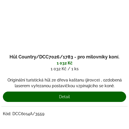
Hůl Country/DCC7026/1783 - pro milovníky koní.
1 032 Kč
Měrná
1 032 Kč / 1 ks
cena:
Originální turistická hůl ze dřeva kaštanu (jírovce) , ozdobená
laserem vyřezanou postavičkou vzpínajícího se koně.
Detail
Kód:
DCC6014A/3559