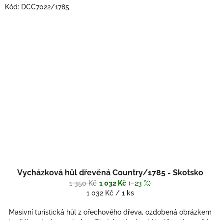
Kód:
DCC7022/1785
Vycházková hůl dřevěná Country/1785 - Skotsko
1 350 Kč
1 032 Kč
(–23 %)
Měrná
1 032 Kč / 1 ks
cena:
Masivní turistická hůl z ořechového dřeva, ozdobená obrázkem