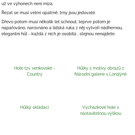
už ve výhonech není míza.
Řezat se musí velmi opatrně, trny jsou jedovaté.
Dřevo potom musí několik let schnout, teprve potom je
napařováno, narovnáno a lidská ruka z něj vytvoří nádhernou,
elegantní hůl - každá z nich je osobitá , stejnou nenajdete.
Hole tzv. venkovské -
Hůlky s motivy obrazů z
Country
Národní galerie v Londýně
Hůlky skládací
Vycházkové hole s
nastavitelnou výškou