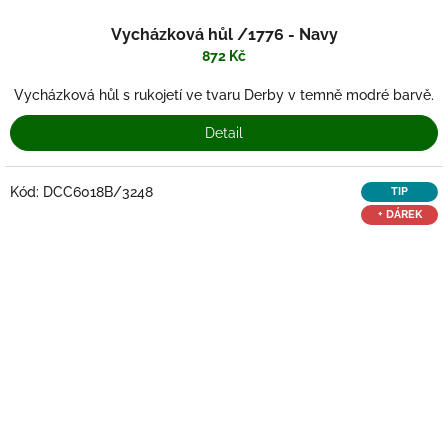
Vycházková hůl /1776 - Navy
872 Kč
Vycházková hůl s rukojetí ve tvaru Derby v temně modré barvě.
Detail
Kód:
DCC6018B/3248
TIP
+ DÁREK