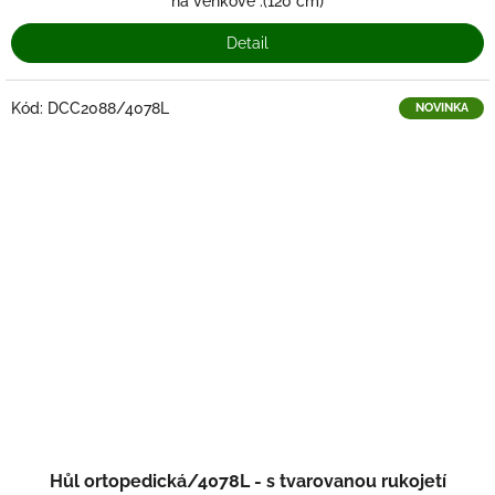
z
na venkově .(120 cm)
5
Detail
hvězdiček.
Kód:
DCC2088/4078L
NOVINKA
Hůl ortopedická/4078L - s tvarovanou rukojetí