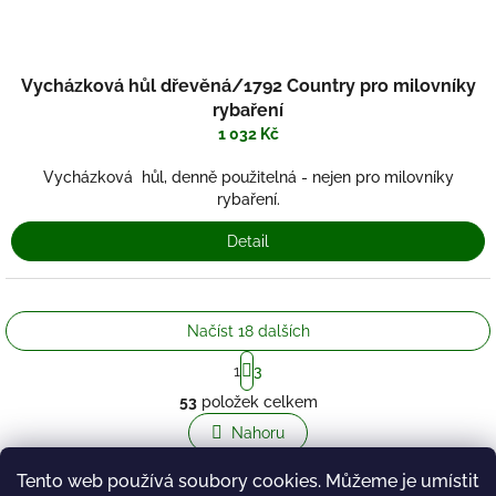
Vycházková hůl dřevěná/1792 Country pro milovníky
rybaření
1 032 Kč
Vycházková hůl, denně použitelná - nejen pro milovníky
rybaření.
Detail
Načíst 18 dalších
S
1
3
t
O
r
53
položek celkem
v
á
l
Nahoru
n
á
k
o
d
Tento web používá soubory cookies. Můžeme je umístit
v