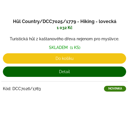
Hůl Country/DCC7025/1779 - Hiking - lovecká
1 032 Kč
Turistická hůl z kaštanového dřeva nejenom pro myslivce.
SKLADEM
(1 KS)
Do košíku
Detail
Kód:
DCC7026/1783
NOVINKA