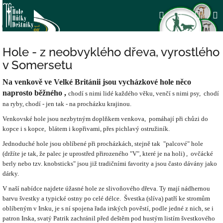
Přejít
Nák
Hledat
Přihlášení
na
obsah
koší
Hole - z neobvyklého dřeva, vyrostlého
v Somersetu
Na venkově ve Velké Británii jsou vycházkové hole něco
naprosto běžného ,
chodí s nimi lidé každého věku, venčí s nimi psy, chodí
na ryby, chodí - jen tak - na procházku krajinou.
Venkovské hole jsou nezbytným doplňkem venkova, pomáhají při chůzi do
kopce i s kopce, blátem i kopřivami, přes pichlavý ostružiník.
Jednoduché hole jsou oblíbené při procházkách, stejně tak "palcové" hole
(držíte je tak, že palec je uprostřed přirozeného "V", které je na holi) , ovčácké
berly nebo tzv. knobsticks" jsou již tradičními favority a jsou často dávány jako
dárky.
V naší nabídce najdete úžasné hole ze slivoňového dřeva. Ty mají nádhernou
barvu švestky a typické ostny po celé délce. Švestka (slíva) patří ke stromům
oblíbeným v Irsku, je s ní spojena řada irských pověstí, podle jedné z nich, se i
patron Irska, svatý Patrik zachránil před deštěm pod hustým listím švestkového