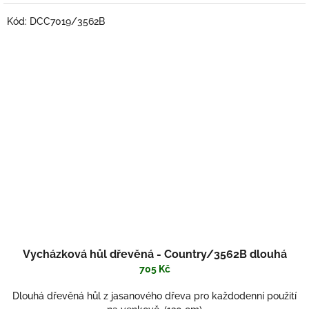
Kód:
DCC7019/3562B
Průměrné
Vycházková hůl dřevěná - Country/3562B dlouhá
hodnocení
produktu
705 Kč
je
5,0
Dlouhá dřevěná hůl z jasanového dřeva pro každodenní použití