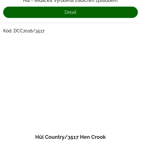
Hůl - sedačka, vyrobena tradičním způsobem.
Detail
Kód:
DCC7016/3517
Hůl Country/3517 Hen Crook