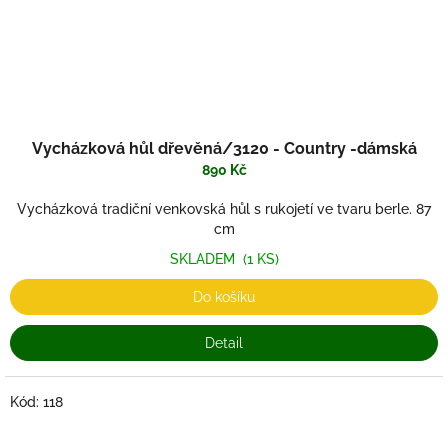
Vycházková hůl dřevěná/3120 - Country -dámská
890 Kč
Vycházková tradiční venkovská hůl s rukojetí ve tvaru berle. 87
cm
SKLADEM
(1 KS)
Do košíku
Detail
Kód:
118