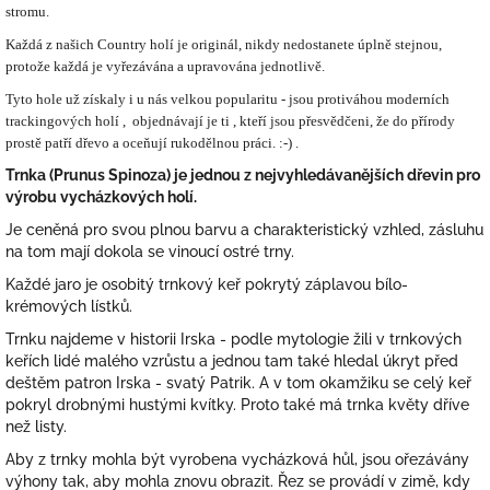
stromu.
Každá z našich Country holí je originál, nikdy nedostanete úplně stejnou,
protože každá je vyřezávána a upravována jednotlivě.
Tyto hole už získaly i u nás velkou popularitu - jsou protiváhou moderních
trackingových holí , objednávají je ti , kteří jsou přesvědčeni, že do přírody
prostě patří dřevo a oceňují rukodělnou práci. :-) .
Trnka (Prunus Spinoza) je jednou z nejvyhledávanějších dřevin pro
výrobu vycházkových holí.
Je ceněná pro svou plnou barvu a charakteristický vzhled, zásluhu
na tom mají dokola se vinoucí ostré trny.
Každé jaro je osobitý trnkový keř pokrytý záplavou bílo-
krémových lístků.
Trnku najdeme v historii Irska - podle mytologie žili v trnkových
keřích lidé malého vzrůstu a jednou tam také hledal úkryt před
deštěm patron Irska - svatý Patrik. A v tom okamžiku se celý keř
pokryl drobnými hustými kvítky. Proto také má trnka květy dříve
než listy.
Aby z trnky mohla být vyrobena vycházková hůl, jsou ořezávány
výhony tak, aby mohla znovu obrazit. Řez se provádí v zimě, kdy