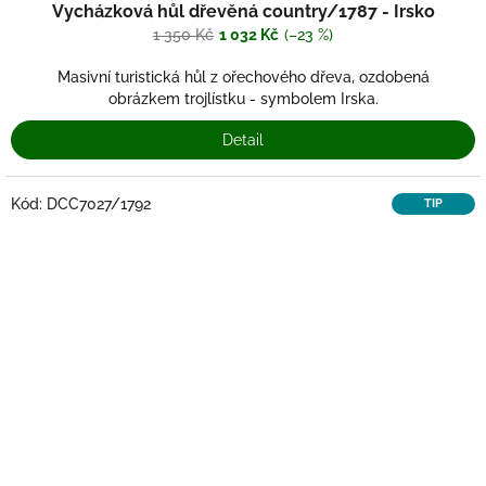
Vycházková hůl dřevěná country/1787 - Irsko
1 350 Kč
1 032 Kč
(–23 %)
Masivní turistická hůl z ořechového dřeva, ozdobená
obrázkem trojlístku - symbolem Irska.
Detail
Kód:
DCC7027/1792
TIP