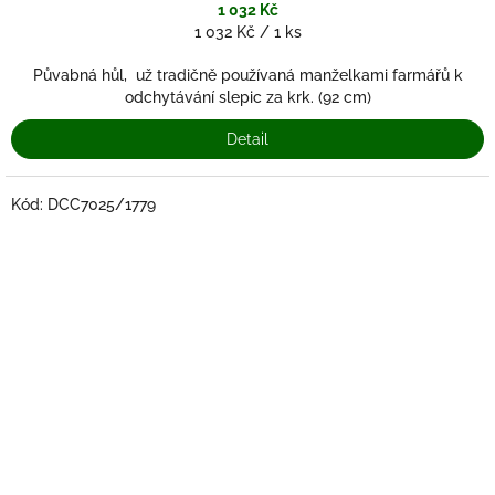
1 032 Kč
Měrná
1 032 Kč / 1 ks
cena:
Půvabná hůl, už tradičně používaná manželkami farmářů k
odchytávání slepic za krk. (92 cm)
Detail
Kód:
DCC7025/1779