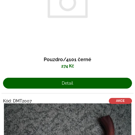
Pouzdro/4101 černé
274 Kč
Detail
Kód:
DMT2007
AKCE