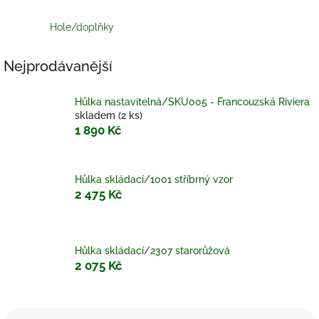
Hole/doplňky
Nejprodávanější
Hůlka nastavitelná/SKU005 - Francouzská Riviera
skladem
(2 ks)
1 890 Kč
Hůlka skládací/1001 stříbrný vzor
2 475 Kč
Hůlka skládací/2307 starorůžová
2 075 Kč
Ř