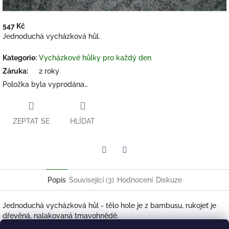
547 Kč
Měrná
Jednoduchá vycházková hůl.
cena:
Kategorie
:
Vycházkové hůlky pro každý den
Záruka
:
2 roky
Položka byla vyprodána…
ZEPTAT SE
HLÍDAT
Twitter
Facebook
Popis
Související (3)
Hodnocení
Diskuze
Jednoduchá vycházková hůl - tělo hole je z bambusu, rukojeť je
dřevěná, nalakovaná tmavohnědě.