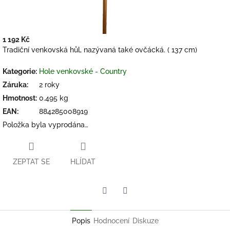
1 192 Kč
Měrná
Tradiční venkovská hůl, nazývaná také ovčácká. ( 137 cm)
cena:
Kategorie
:
Hole venkovské - Country
Záruka
:
2 roky
Hmotnost
:
0.495 kg
EAN
:
884285008919
Položka byla vyprodána…
ZEPTAT SE
HLÍDAT
Twitter
Facebook
Popis
Hodnocení
Diskuze