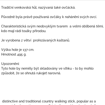
Tradiční venkovská hůl, nazývaná také ovčácká.
Původně byla právě používaná ovčáky k nahánění svých ovcí.
Charakteristická svým neobvyklým tvarem a velmi oblíbená těmi,
kdo mají rádi toulky přírodou.
Je vyrobena z větví prořezávaných kaštanů.
Výška hole je 137 cm.
Hmotnost 495 g.
Upozornění:
Tyto hole by neměly být skladovány ve vlhku - to by mohlo
způsobit, že se ohnutá rukojeť narovná.
distinctive and traditional country walking stick, popular as a