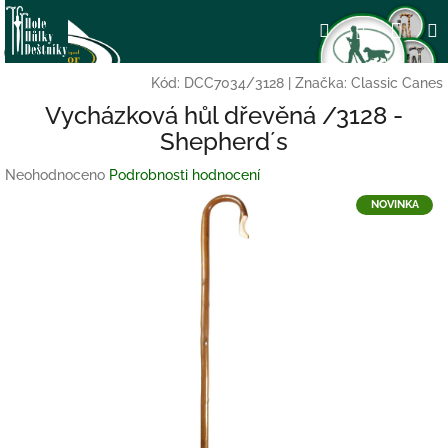
Přejít
Nák
Hledat
Přihlášení
na
obsah
koší
Kód:
DCC7034/3128
|
Značka:
Classic Canes
Vycházková hůl dřevěná /3128 -
Shepherd´s
Průměrné
Neohodnoceno
Podrobnosti hodnocení
hodnocení
NOVINKA
produktu
je
0,0
z
5
hvězdiček.