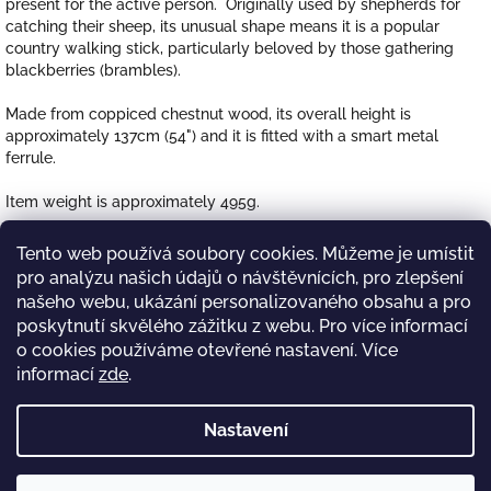
present for the active person. Originally used by shepherds for
catching their sheep, its unusual shape means it is a popular
country walking stick, particularly beloved by those gathering
blackberries (brambles).
Made from coppiced chestnut wood, its overall height is
approximately 137cm (54") and it is fitted with a smart metal
ferrule.
Item weight is approximately 495g.
CAUTION: shepherd's crooks must not be left or stored in damp
Tento web používá soubory cookies. Můžeme je umístit
conditions because the damp will make the steamed crook spring
pro analýzu našich údajů o návštěvnících, pro zlepšení
open.
našeho webu, ukázání personalizovaného obsahu a pro
poskytnutí skvělého zážitku z webu. Pro více informací
Z
o cookies používáme otevřené nastavení.
Více
á
https://www.tena-eshop.cz/
Decorelegant.cz
informací
zde
.
p
a
t
Nastavení
Vycházkové hůlky
í