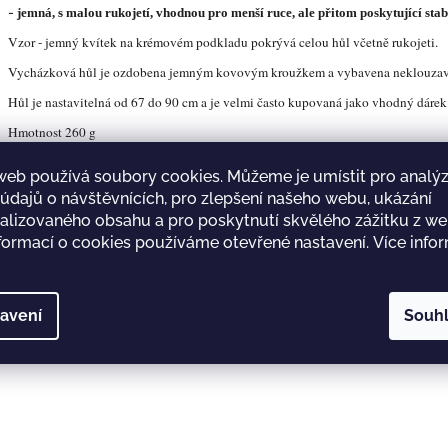
-
jemná, s malou rukojetí, vhodnou pro menší ruce, ale přitom poskytující stabi
Vzor - jemný kvítek na krémovém podkladu pokrývá celou hůl včetně rukojeti.
Vycházková hůl je ozdobena jemným kovovým kroužkem a vybavena neklouza
Hůl je nastavitelná od 67 do 90 cm a je velmi často kupovaná jako vhodný dárek
Hmotnost 260 g
web používá soubory cookies. Můžeme je umístit pro analý
 údajů o návštěvnících, pro zlepšení našeho webu, ukázání
alizovaného obsahu a pro poskytnutí skvělého zážitku z we
nformací o cookies používáme otevřené nastavení.
Více info
avení
Souh