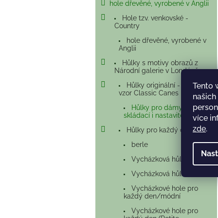
hole dřevěné, vyrobené v Anglii
Hole tzv. venkovské -
Country
hole dřevěné, vyrobené v
Anglii
Hůlky s motivy obrazů z
Národní galerie v Londýně
Tento 
Hůlky originální - chráněný
vzor Classic Canes
našich
person
Hůlky pro dámy -
skládací i nastavitelné
více i
zde
.
Hůlky pro každý den
berle
Nast
Vycházková hůl
Vycházková hůl
Vycházkové hole pro
každý den/módní
Vycházkové hole pro