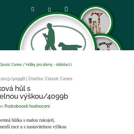
Nákupní
Hledat
Přihlášení
košík
 Classic Canes
/
Hůlky pro dámy - skládací i
2013/4099B
|
Značka:
Classic Canes
ová hůl s
telnou výškou/4099b
no
Podrobnosti hodnocení
j
emná hůlka s malou rukojetí,
enší ruce a s nastavitelnou výškou