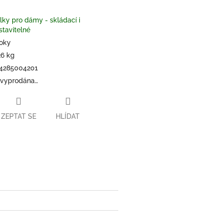
lky pro dámy - skládací i
stavitelné
roky
26 kg
4285004201
 vyprodána…
ZEPTAT SE
HLÍDAT
book