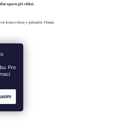
lní oporu při chůzi.
vou koncovkou o průměru 16mm
.
zu
bu. Pro
rmací
lasím