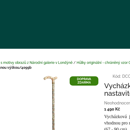
 s motivy obrazů z Národní galerie v Londýně
/
Hůlky originální - chráněný vzor
elnou výškou/4099b
Kód:
DCC
DOPRAVA
ZDARMA
Vycházk
nastavi
Průměrné
Neohodnoce
hodnocení
1 490 Kč
produktu
Měrná
Vycházková 
je
cena:
vhodnou pro m
0,0
(67 - 90 cm)