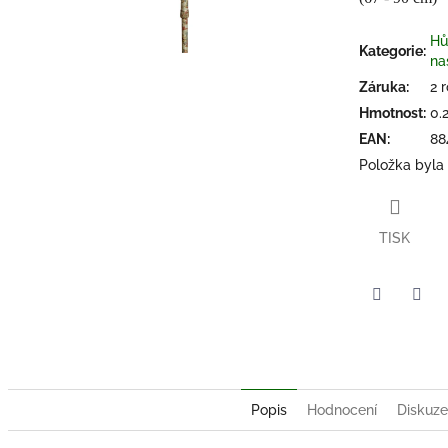
z
5
Hů
hvězdiček.
Kategorie
:
na
Záruka
:
2 
Hmotnost
:
0.
EAN
:
88
Položka byla
TISK
Twitter
Face
Popis
Hodnocení
Diskuze