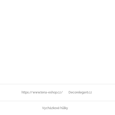
https://www.tena-eshop.cz/
Decorelegant.cz
Vycházkové hůlky