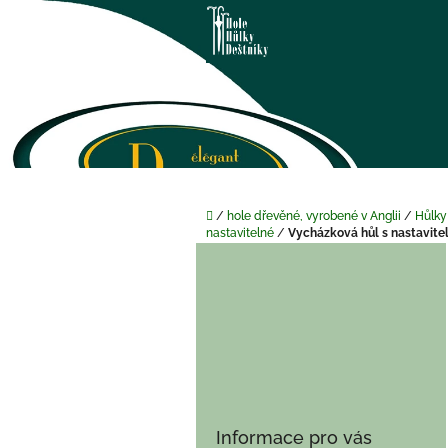
Přejít
na
obsah
Domů
/
hole dřevěné, vyrobené v Anglii
/
Hůlky
nastavitelné
/
Vycházková hůl s nastavit
P
o
s
t
r
a
n
n
í
Informace pro vás