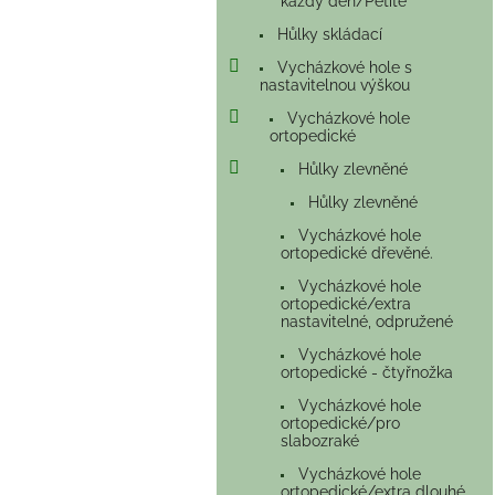
každý den/Petite
Hůlky skládací
Vycházkové hole s
nastavitelnou výškou
Vycházkové hole
ortopedické
Hůlky zlevněné
Hůlky zlevněné
Vycházkové hole
ortopedické dřevěné.
Vycházkové hole
ortopedické/extra
nastavitelné, odpružené
Vycházkové hole
ortopedické - čtyřnožka
Vycházkové hole
ortopedické/pro
slabozraké
Vycházkové hole
ortopedické/extra dlouhé