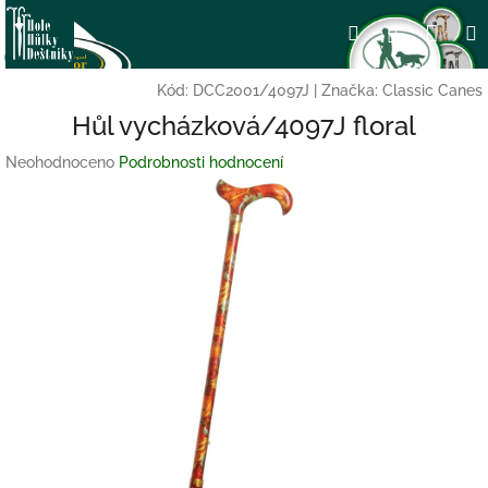
Přejít
Nák
Hledat
Přihlášení
na
obsah
koší
Kód:
DCC2001/4097J
|
Značka:
Classic Canes
Hůl vycházková/4097J floral
Průměrné
Neohodnoceno
Podrobnosti hodnocení
hodnocení
produktu
je
0,0
z
5
hvězdiček.