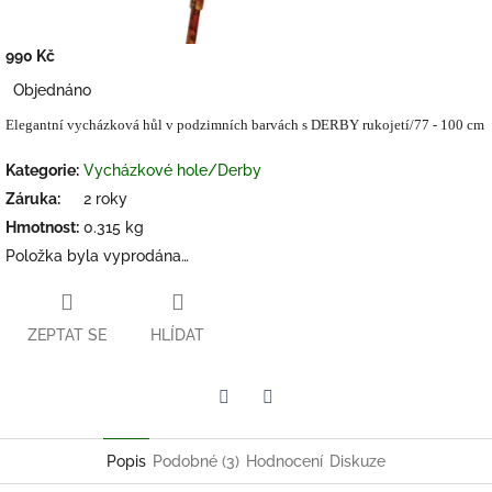
990 Kč
Měrná
Objednáno
cena:
Elegantní vycházková hůl v podzimních barvách s DERBY rukojetí/77 - 100 cm
Kategorie
:
Vycházkové hole/Derby
Záruka
:
2 roky
Hmotnost
:
0.315 kg
Položka byla vyprodána…
ZEPTAT SE
HLÍDAT
Twitter
Facebook
Popis
Podobné (3)
Hodnocení
Diskuze