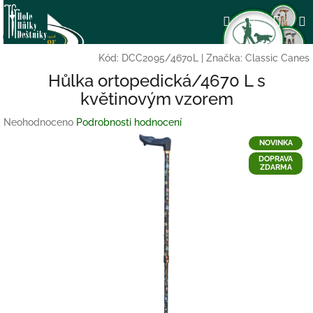
Přejít
Nák
Hledat
Přihlášení
na
obsah
koší
Kód:
DCC2095/4670L
|
Značka:
Classic Canes
Hůlka ortopedická/4670 L s
květinovým vzorem
Průměrné
Neohodnoceno
Podrobnosti hodnocení
hodnocení
NOVINKA
produktu
DOPRAVA
je
ZDARMA
0,0
z
5
hvězdiček.