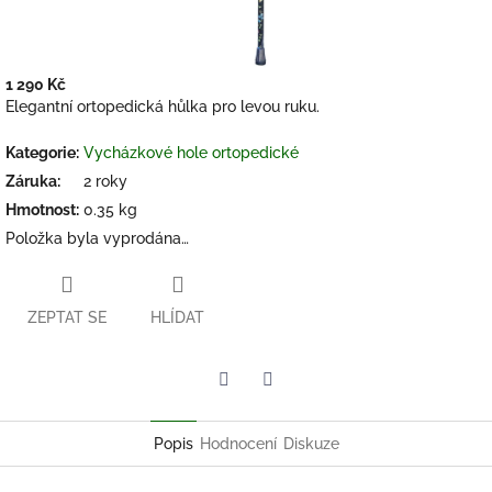
1 290 Kč
Měrná
Elegantní ortopedická hůlka pro levou ruku.
cena:
Kategorie
:
Vycházkové hole ortopedické
Záruka
:
2 roky
Hmotnost
:
0.35 kg
Položka byla vyprodána…
ZEPTAT SE
HLÍDAT
Twitter
Facebook
Popis
Hodnocení
Diskuze