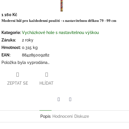
1 160 Kč
Měrná
Moderní hůl pro každodenní použití - s nastavitelnou délkou 79 - 99 cm
cena:
Kategorie
:
Vycházkové hole s nastavitelnou výškou
Záruka
:
2 roky
Hmotnost
:
0.315 kg
EAN
:
884285009282
Položka byla vyprodána…
ZEPTAT SE
HLÍDAT
Twitter
Facebook
Popis
Hodnocení
Diskuze