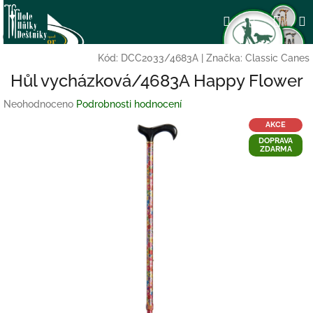
Přejít
Nák
Hledat
Přihlášení
na
obsah
koší
Kód:
DCC2033/4683A
|
Značka:
Classic Canes
Hůl vycházková/4683A Happy Flower
Průměrné
Neohodnoceno
Podrobnosti hodnocení
hodnocení
AKCE
produktu
DOPRAVA
je
ZDARMA
0,0
z
5
hvězdiček.